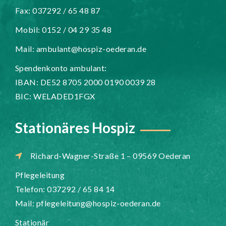
Fax: 037292 / 65 48 87
Mobil: 0152 / 04 29 35 48
Mail:
ambulant@hospiz-oederan.de
Spendenkonto ambulant:
IBAN: DE52 8705 2000 0190 0039 28
BIC: WELADED1FGX
Stationäres Hospiz
Richard-Wagner-Straße 1 – 09569 Oederan
Pflegeleitung
Telefon: 037292 / 65 84 14
Mail:
pflegeleitung@hospiz-oederan.de
Stationär