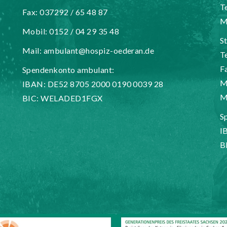
T
Fax: 037292 / 65 48 87
M
Mobil: 0152 / 04 29 35 48
S
Mail:
ambulant@hospiz-oederan.de
T
F
Spendenkonto ambulant:
M
IBAN: DE52 8705 2000 0190 0039 28
M
BIC: WELADED1FGX
S
I
B