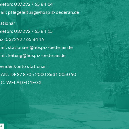
elefon: 037292 / 65 84 14
ail:
pflegeleitung@hospiz-oederan.de
tationär
elefon: 037292 / 65 84 15
ax: 037292 / 65 84 19
ail:
stationaer@hospiz-oederan.de
ail:
leitung@hospiz-oederan.de
pendenkonto stationär:
BAN: DE37 8705 2000 3631 0050 90
IC: WELADED1FGX