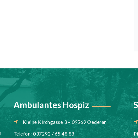
Ambulantes Hospiz
S
Kleine Kirchgasse 3 – 09569 Oederan
n
Telefon: 037292 / 65 48 88
P