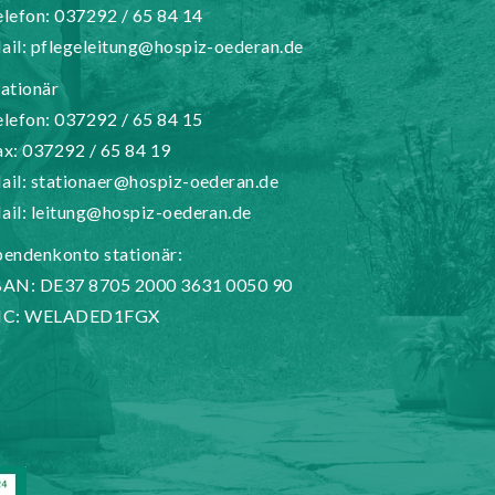
elefon: 037292 / 65 84 14
ail:
pflegeleitung@hospiz-oederan.de
tationär
elefon: 037292 / 65 84 15
ax: 037292 / 65 84 19
ail:
stationaer@hospiz-oederan.de
ail:
leitung@hospiz-oederan.de
pendenkonto stationär:
BAN: DE37 8705 2000 3631 0050 90
IC: WELADED1FGX