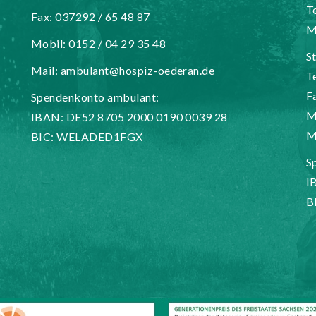
T
Fax: 037292 / 65 48 87
M
Mobil: 0152 / 04 29 35 48
S
Mail:
ambulant@hospiz-oederan.de
T
F
Spendenkonto ambulant:
M
IBAN: DE52 8705 2000 0190 0039 28
M
BIC: WELADED1FGX
S
I
B