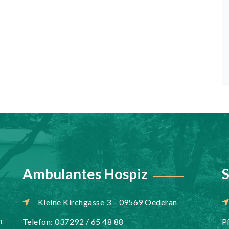
Ambulantes Hospiz
S
Kleine Kirchgasse 3 – 09569 Oederan
n
Telefon: 037292 / 65 48 88
P