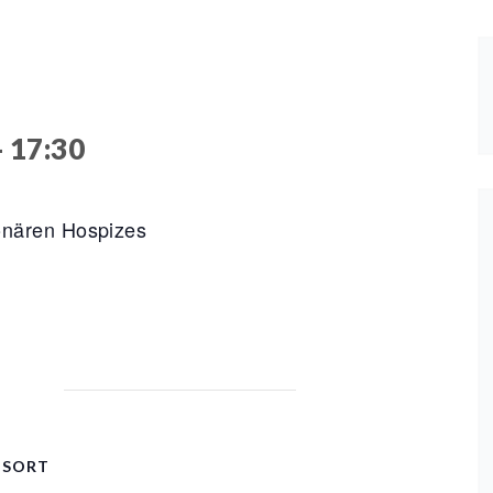
-
17:30
ionären Hospizes
GSORT