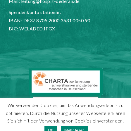
Mail:
leitung@hospiz-oederan.de
Spendenkonto stationär:
IBAN: DE37 8705 2000 3631 0050 90
BIC: WELADED1FGX
Wir verwenden Cookies, um das Anwendungserlebnis zu
optimieren. Durch die Nutzung unserer Webseite erklären
Sie sich mit der Verwendung von Cookies einverstanden.
Copyright 2025 - Hospiz Oederan
Ok
Mehr lesen