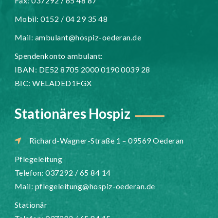
Fax: 037292 / 65 48 87
Mobil: 0152 / 04 29 35 48
Mail:
ambulant@hospiz-oederan.de
Spendenkonto ambulant:
IBAN: DE52 8705 2000 0190 0039 28
BIC: WELADED1FGX
Stationäres Hospiz
Richard-Wagner-Straße 1 – 09569 Oederan
Pflegeleitung
Telefon: 037292 / 65 84 14
Mail:
pflegeleitung@hospiz-oederan.de
Stationär