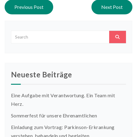
Post navigation
Previous Post
Next Post
Neueste Beiträge
Eine Aufgabe mit Verantwortung. Ein Team mit
Herz.
Sommerfest für unsere Ehrenamtlichen
Einladung zum Vortrag: Parkinson-Erkrankung
verstehen, behandeln und begleiten