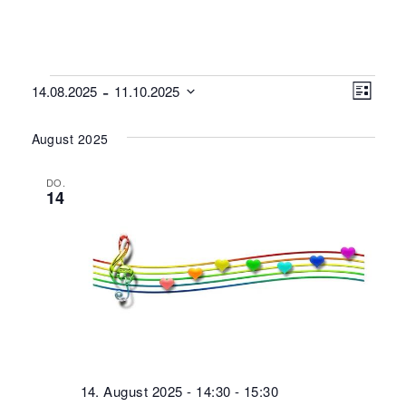
Veranstaltungen
 - 
Ansi
Vera
14.08.2025
11.10.2025
Liste
Datum
Navi
Ansi
August 2025
wählen.
Navi
DO.
14
14. August 2025 - 14:30
-
15:30