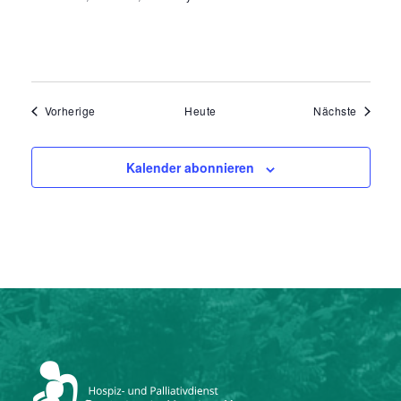
Veranstaltungen
Veranst
Vorherige
Heute
Nächste
Kalender abonnieren