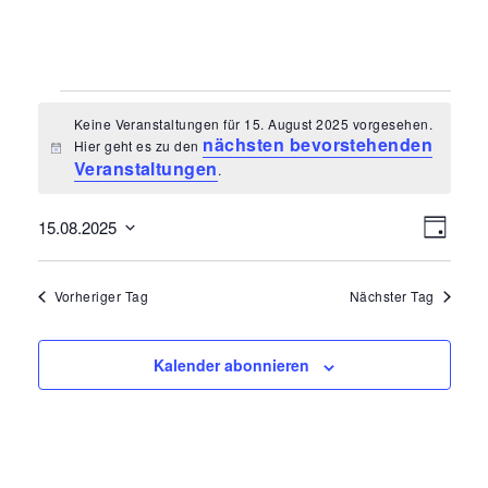
Veranstaltungen
Keine Veranstaltungen für 15. August 2025 vorgesehen.
für
nächsten bevorstehenden
Hier geht es zu den
Hinweis
Veranstaltungen
.
15.
August
Ansi
Vera
15.08.2025
Tag
Datum
2025
Navi
Ansi
wählen.
Vorheriger Tag
Nächster Tag
Navi
Kalender abonnieren