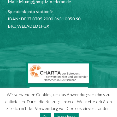
Mail:
leitung@hospiz-oederan.de
Spendenkonto stationär:
IBAN: DE37 8705 2000 3631 0050 90
BIC: WELADED1FGX
Wir verwenden Cookies, um das Anwendungserlebnis zu
optimieren. Durch die Nutzung unserer Webseite erklären
Sie sich mit der Verwendung von Cookies einverstanden.
Copyright 2025 - Hospiz Oederan
Ok
Mehr lesen