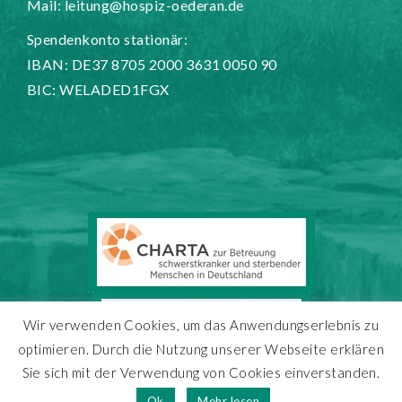
Mail:
leitung@hospiz-oederan.de
Spendenkonto stationär:
IBAN: DE37 8705 2000 3631 0050 90
BIC: WELADED1FGX
Wir verwenden Cookies, um das Anwendungserlebnis zu
optimieren. Durch die Nutzung unserer Webseite erklären
Sie sich mit der Verwendung von Cookies einverstanden.
Copyright 2025 - Hospiz Oederan
Ok
Mehr lesen